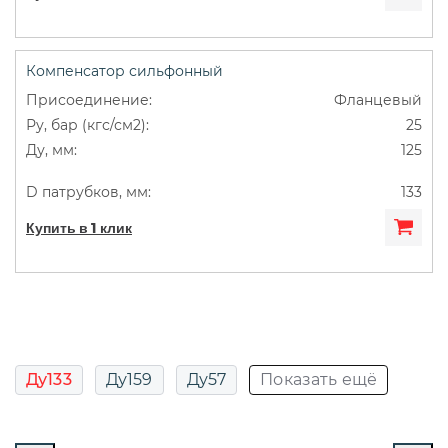
Компенсатор сильфонный
Фланцевый
25
125
133
Купить в 1 клик
Ду133
Ду159
Ду57
Показать ещё
Ду76
Осевой
Осевой под приварку