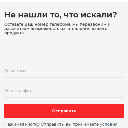
15кч18п муфтовый
15кч18п проходной
Не нашли то, что искали?
15кч18п чугунный
Оставьте Ваш номер телефона, мы перезвоним и
рассчитаем возможность изготовления вашего
продукта
15кч18п чугунный муфтовый
15кч19п
15кч19п ду 50
15кч19п ду25
15кч19п ду25 ру16
15кч19п ду32
Ваше имя:
15кч19п ду32 ру16
15кч19п ду50 ру16
15кч19п ду50 ру16 фланцевый
Ваш телефон:
15кч19п фланцевый
15кч19п чугунный фланцевый
15лс68нж
Отправить
15нж11бк
15нж13бк
15нж13бк ду6
Нажимая кнопку Отправить, вы принимаете
условия