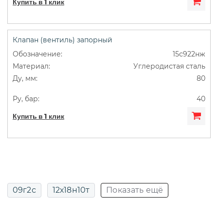
Купить в 1 клик
Клапан (вентиль) запорный
15с922нж
Углеродистая сталь
80
40
Купить в 1 клик
09г2с
12х18н10т
Показать ещё
13нж24ст
13нж829р
14нж17ст