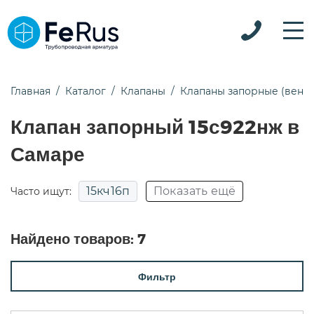
Главная
Каталог
Клапаны
Клапаны запорные (вент
Клапан запорный 15с922нж в
Самаре
15кч16п
Показать ещё
Часто ищут:
15кч18п
15кч19п
15нж22нж
Найдено товаров:
7
15нж65нж
15с18п
15с22нж
15с52нж
Фильтр
15с52нж9
15с65нж
15с65нж ду50
15с65п
15с68нж
pn25
Для воды